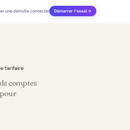
ver une démo
Se connecter
Démarrer l'essai
e tarifaire
nds comptes
e pour