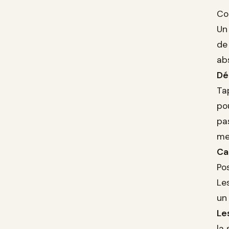
Con
Un
de 
abs
Dé
Ta
po
pa
mei
Ca
Po
Les
un
Le
la