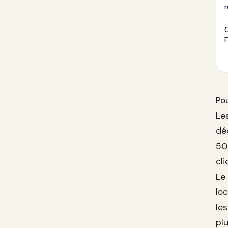
r
Po
Le
dé
50
cli
Le
lo
le
pl