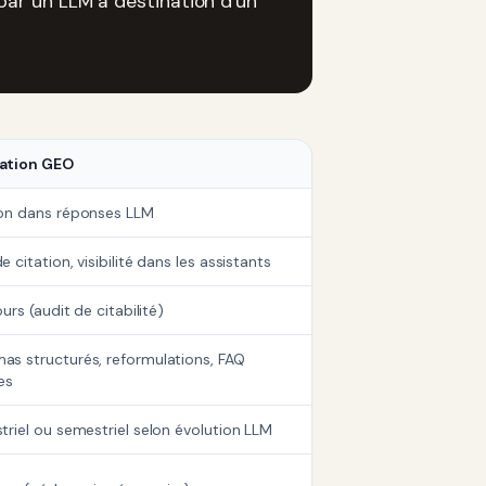
par un LLM à destination d'un
ation GEO
ion dans réponses LLM
e citation, visibilité dans les assistants
jours (audit de citabilité)
as structurés, reformulations, FAQ
es
triel ou semestriel selon évolution LLM