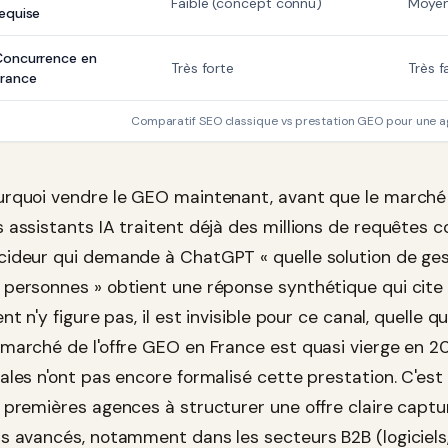
Faible (concept connu)
Moyen
equise
Concurrence en
Très forte
Très f
France
Comparatif SEO classique vs prestation GEO pour une ag
urquoi vendre le GEO maintenant, avant que le marché
s assistants IA traitent déjà des millions de requêtes 
cideur qui demande à ChatGPT « quelle solution de ges
 personnes » obtient une réponse synthétique qui cite d
ent n'y figure pas, il est invisible pour ce canal, quelle 
 marché de l'offre GEO en France est quasi vierge en 
cales n'ont pas encore formalisé cette prestation. C'est
s premières agences à structurer une offre claire captu
us avancés, notamment dans les secteurs B2B (logiciels, 