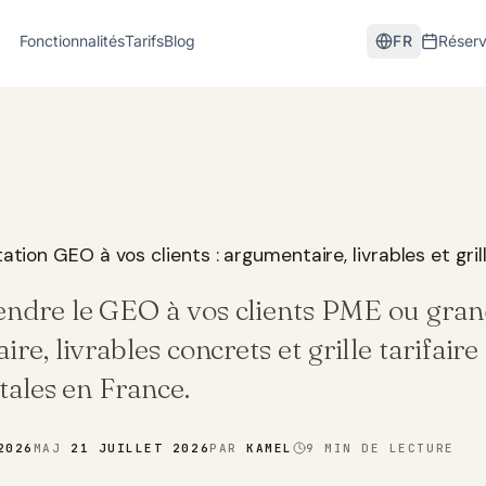
Fonctionnalités
Tarifs
Blog
FR
Réser
tion GEO à vos clients : argumentaire, livrables et grill
dre le GEO à vos clients PME ou gra
re, livrables concrets et grille tarifair
tales en France.
2026
MAJ
21 JUILLET 2026
PAR
KAMEL
9
MIN DE LECTURE