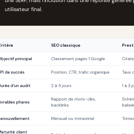
une SERP, mais l'inclusion dans une réponse générée 
utilisateur final.
Critère
SEO classique
Prest
bjectif principal
Classement pages 1 Google
Citat
PI de succès
Position, CTR, trafic organique
Taux d
urée d'un audit
2 à 5 jours
1 à 3 
Rapport de mots-clés,
Schém
ivrables phares
backlinks
balisé
Renouvellement
Mensuel ou trimestriel
Trimes
aturité client