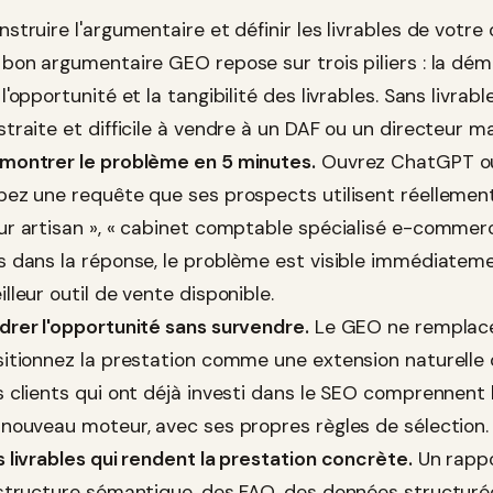
struire l'argumentaire et définir les livrables de votre
 bon argumentaire GEO repose sur trois piliers : la dé
l'opportunité et la tangibilité des livrables. Sans livrab
traite et difficile à vendre à un DAF ou un directeur ma
montrer le problème en 5 minutes.
Ouvrez ChatGPT ou 
pez une requête que ses prospects utilisent réellement (
ur artisan », « cabinet comptable spécialisé e-commerce 
s dans la réponse, le problème est visible immédiateme
lleur outil de vente disponible.
drer l'opportunité sans survendre.
Le GEO ne remplace 
sitionnez la prestation comme une extension naturelle d
 clients qui ont déjà investi dans le SEO comprennent l'a
 nouveau moteur, avec ses propres règles de sélection.
s livrables qui rendent la prestation concrète.
Un rappor
 structure sémantique, des FAQ, des données structurée