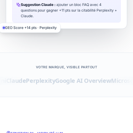
Suggestion Claude :
ajouter un bloc FAQ avec 4
questions pour gagner +11 pts sur la citabilité Perplexity +
Claude.
GEO Score +14 pts · Perplexity
VOTRE MARQUE, VISIBLE PARTOUT
Claude
Perplexity
Google AI Overview
Microsoft 