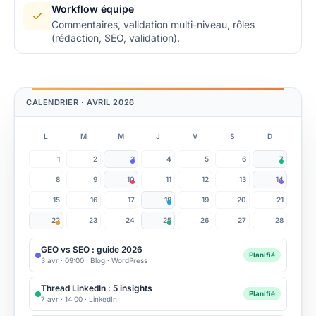
Workflow équipe
Commentaires, validation multi-niveau, rôles
(rédaction, SEO, validation).
CALENDRIER · AVRIL 2026
L
M
M
J
V
S
D
1
2
3
4
5
6
7
8
9
10
11
12
13
14
15
16
17
18
19
20
21
22
23
24
25
26
27
28
GEO vs SEO : guide 2026
Planifié
3 avr · 09:00
·
Blog · WordPress
Thread LinkedIn : 5 insights
Planifié
7 avr · 14:00
·
LinkedIn