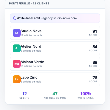
PORTEFEUILLE · 12 CLIENTS
White-label actif
· agency.studio-nova.com
91
Studio Nova
St
12
articles ce mois
SCORE
84
Atelier Nord
At
8
articles ce mois
SCORE
88
Maison Verde
Ma
15
articles ce mois
SCORE
76
Labo Zinc
La
6
articles ce mois
SCORE
12
47
100%
CLIENTS
ARTICLES CE MOIS
WHITE-LABEL