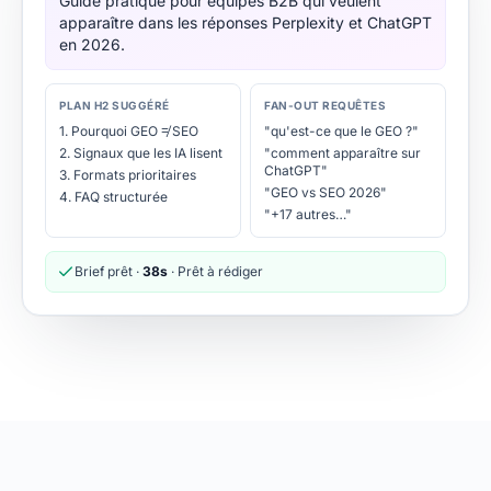
Guide pratique pour équipes B2B qui veulent
apparaître dans les réponses Perplexity et ChatGPT
en 2026.
PLAN H2 SUGGÉRÉ
FAN-OUT REQUÊTES
1. Pourquoi GEO ≠ SEO
"qu'est-ce que le GEO ?"
2. Signaux que les IA lisent
"comment apparaître sur
ChatGPT"
3. Formats prioritaires
"GEO vs SEO 2026"
4. FAQ structurée
"+17 autres…"
Brief prêt ·
38s
· Prêt à rédiger