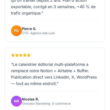
qu'on traînait depuis 2 ans. Plan d'action
exportable, corrigé en 3 semaines, +40 % de
trafic organique.
”
Pierre G.
PG
CTO · Agence web Lyon
“
Le calendrier éditorial multi-plateforme a
remplacé notre Notion + Airtable + Buffer.
Publication direct vers LinkedIn, X, WordPress
— tout au même endroit.
”
Nicolas R.
NR
Directeur Marketing · E-commerce