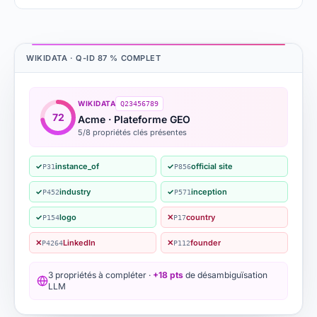
WIKIDATA · Q-ID 87 % COMPLET
WIKIDATA
Q23456789
72
Acme · Plateforme GEO
5/8 propriétés clés présentes
✓
instance_of
✓
official site
P31
P856
✓
industry
✓
inception
P452
P571
✓
logo
✕
country
P154
P17
✕
LinkedIn
✕
founder
P4264
P112
3 propriétés à compléter ·
+18 pts
de désambiguïsation
LLM