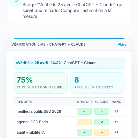
Badge "Vérifié le 25 avril · ChatGPT + Claude" qui
survit aux reloads. Compare l'estimation à la
mesure.
VÉRIFICATION LIVE · CHATGPT + CLAUDE
Live
Vérifié le 25 avril · 14:32
· ChatGPT + Claude
75%
8
TAUX DE MENTION MESURÉ
APPELS LLM EN DIRECT
REQUÊTE
CHATGPT
CLAUDE
RANG
meilleurs outils SEO 2026
✓
✓
#2
agence GEO Paris
~
✓
#4
audit visibilité IA
✓
~
#1