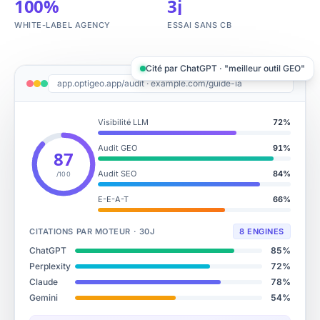
100%
3j
WHITE-LABEL AGENCY
ESSAI SANS CB
Cité par ChatGPT · "meilleur outil GEO"
app.optigeo.app/audit · example.com/guide-ia
Visibilité LLM
72
%
Audit GEO
91
%
87
Audit SEO
84
%
/100
E-E-A-T
66
%
CITATIONS PAR MOTEUR · 30J
8 ENGINES
ChatGPT
85
%
Perplexity
72
%
Claude
78
%
Gemini
54
%