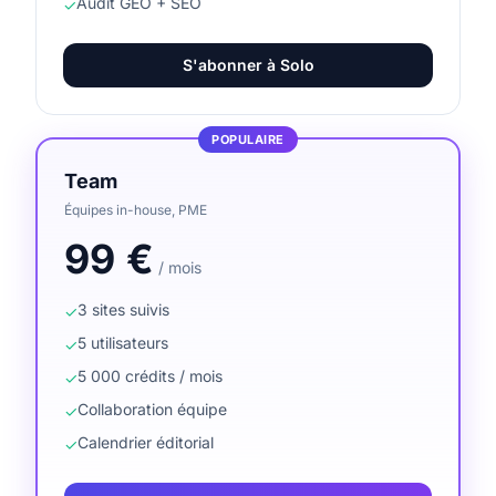
Audit GEO + SEO
✓
S'abonner à
Solo
POPULAIRE
Team
Équipes in-house, PME
99
€
/ mois
3 sites suivis
✓
5 utilisateurs
✓
5 000 crédits / mois
✓
Collaboration équipe
✓
Calendrier éditorial
✓