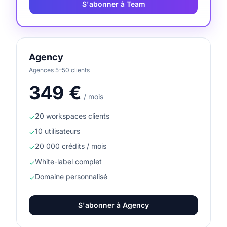
S'abonner à
Team
Agency
Agences 5–50 clients
349
€
/ mois
20 workspaces clients
✓
10 utilisateurs
✓
20 000 crédits / mois
✓
White-label complet
✓
Domaine personnalisé
✓
S'abonner à
Agency