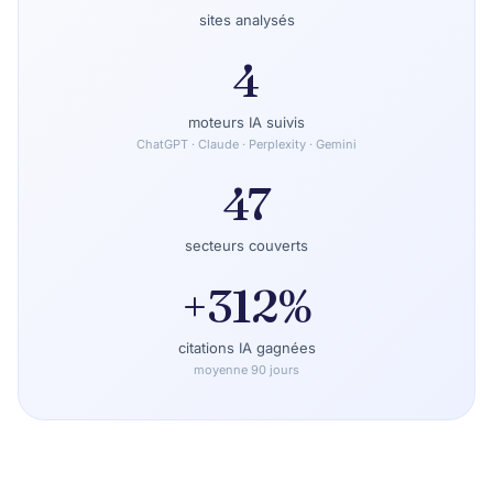
sites analysés
4
moteurs IA suivis
ChatGPT · Claude · Perplexity · Gemini
47
secteurs couverts
+312%
citations IA gagnées
moyenne 90 jours