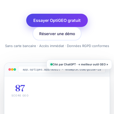
Essayer OptiGEO gratuit
Réserver une démo
Sans carte bancaire · Accès immédiat · Données RGPD conformes
Cité par ChatGPT · « meilleur outil GEO »
app.optigeo.app/audit · example.com/guide-ia
87
SCORE GEO